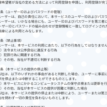
録希望者が当社の定める方法によって利用登録を申請し、利用登録が完
3条（ユーザーIDおよびパスワードの管理）
.ユーザーは、自己の責任において、本サービスのユーザーIDおよびパス
.ユーザーは、いかなる場合にも、ユーザーIDおよびパスワードを第三
ーザーIDとパスワードの組み合わせが登録情報と一致してログインされ
自身による利用とみなします。
4条（禁止事項）
.ユーザーは、本サービスの利用にあたり、以下の行為をしてはなりませ
1）法令または公序良俗に違反する行為
2）犯罪行為に関連する行為
3）その他、当社が不適切と判断する行為
5条（本サービスの提供の停止等）
.当社は、以下のいずれかの事由があると判断した場合、ユーザーに事前
供を停止または中断することができるものとします。
1）本サービスにかかるコンピュータシステムの保守点検または更新を
2）その他、当社が本サービスの提供が困難と判断した場合
.当社は、本サービスの提供の停止または中断により、ユーザーまたは第
由を問わず一切の責任を負わないものとします。