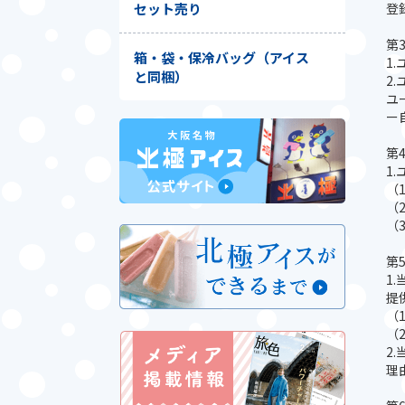
登
セット売り
第
箱・袋・保冷バッグ（アイス
1
と同梱）
2
ユ
ー
第
1
（
（
（
第
1
提
（
（
2
理