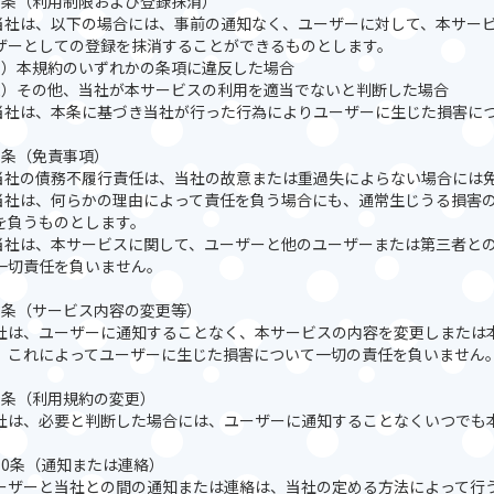
6条（利用制限および登録抹消）
.当社は、以下の場合には、事前の通知なく、ユーザーに対して、本サー
ザーとしての登録を抹消することができるものとします。
1）本規約のいずれかの条項に違反した場合
2）その他、当社が本サービスの利用を適当でないと判断した場合
.当社は、本条に基づき当社が行った行為によりユーザーに生じた損害に
7条（免責事項）
.当社の債務不履行責任は、当社の故意または重過失によらない場合には
.当社は、何らかの理由によって責任を負う場合にも、通常生じうる損害
を負うものとします。
.当社は、本サービスに関して、ユーザーと他のユーザーまたは第三者と
一切責任を負いません。
8条（サービス内容の変更等）
社は、ユーザーに通知することなく、本サービスの内容を変更しまたは
、これによってユーザーに生じた損害について一切の責任を負いません
9条（利用規約の変更）
社は、必要と判断した場合には、ユーザーに通知することなくいつでも
10条（通知または連絡）
ーザーと当社との間の通知または連絡は、当社の定める方法によって行