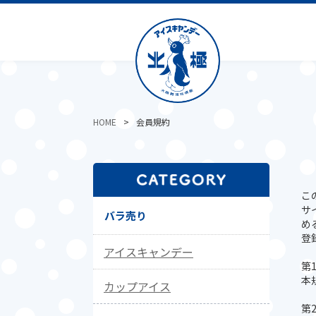
HOME
会員規約
こ
サ
バラ売り
め
登
アイスキャンデー
第
本
カップアイス
第